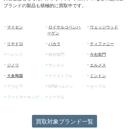
ブランドの製品も積極的に買取中です。
マイセン
ロイヤルコペンハ
ウェッジウッド
ーゲン
リヤドロ
バカラ
ティファニー
ヘレンド
柿右衛門
今右衛門
ジノリ
サンルイ
エルメス
大倉陶園
クリストフル
ミントン
アラビア
KPMベルリン
セーブル
ファイヤーキング
リーデル
買取対象ブランド一覧