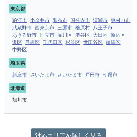
東京都
狛江市
小金井市
調布市
国分寺市
清瀬市
東村山市
武蔵野市
西東京市
三鷹市
檜原村
八王子市
あきる野市
国立市
品川区
渋谷区
大田区
新宿区
港区
目黒区
千代田区
杉並区
世田谷区
練馬区
中野区
埼玉県
新座市
さいたま市
さいたま市
戸田市
朝霞市
北海道
旭川市
対応エリアを詳しく見る