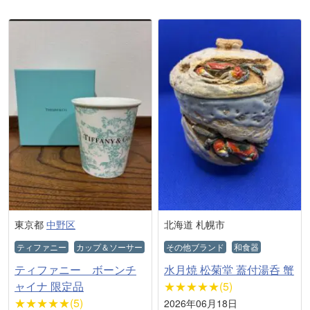
東京都
中野区
北海道 札幌市
ティファニー
カップ＆ソーサー
その他ブランド
和食器
ティファニー ボーンチ
水月焼 松菊堂 蓋付湯呑 蟹
ャイナ 限定品
★★★★★(5)
★★★★★(5)
2026年06月18日