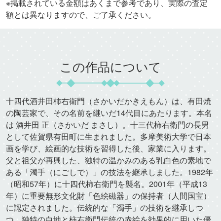
※掲載されている金額はあくまで参考であり、実際の査定
額とは異なりますので、ご了承ください。
この作品について
十四代酒井田柿右衛門（さかいだかきえもん）は、有田焼
の陶芸家で、その名前を継いだ14代目にあたります。本名
は 酒井田 正（さかいだ まさし）。十三代柿右衛門の長男
として佐賀県有田町に生まれました。多摩美術大学で日本
画を学び、絵画的な技術を習得した後、家業に入ります。
父と祖父が再興した、独特の温かみのある乳白色の素地で
ある「濁手（にごしで）」の技法を継承しました。1982年
（昭和57年）に十四代柿右衛門を襲名。2001年（平成13
年）に重要無形文化財「色絵磁器」の保持者（人間国宝）
に認定されました。伝統的な「濁手」の技術を継承しつ
つ、独特の白地と柿右衛門伝統の赤絵を効果的に用いた優