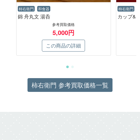
柿右衛門
柿右衛門
和食器
カップ&
錦 舟丸文 湯呑
参考買取価格
5,000円
この商品の詳細
柿右衛門 参考買取価格一覧