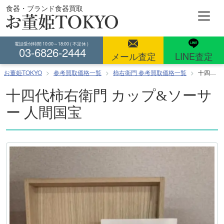
コ
食器・ブランド食器買取
ン
テ
ン
電話受付時間 10:00～18:00 ( 不定休 )
03-6826-2444
ツ
メール査定
LINE査定
へ
お董姫TOKYO
参考買取価格一覧
柿右衛門 参考買取価格一覧
十四代柿右衛門 カップ&ソーサー 人間国宝
ス
キ
十四代柿右衛門 カップ&ソーサ
ッ
ー 人間国宝
プ