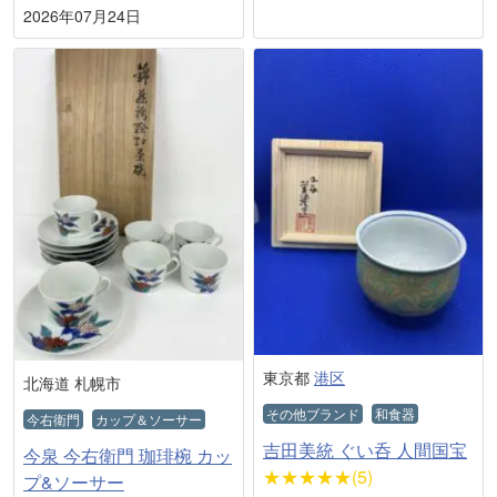
2026年07月24日
東京都
港区
北海道 札幌市
その他ブランド
和食器
今右衛門
カップ＆ソーサー
吉田美統 ぐい呑 人間国宝
今泉 今右衛門 珈琲椀 カッ
★★★★★(5)
プ&ソーサー