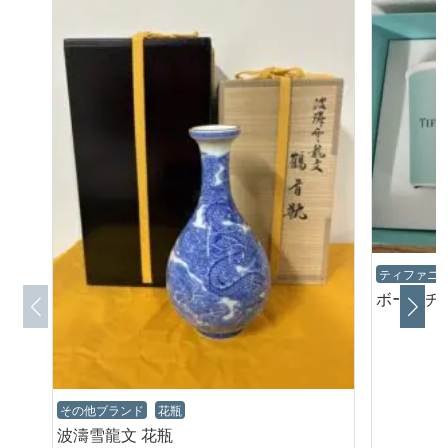
ティファニ
ボーン
その他ブランド
花瓶
波濤雪龍文 花瓶