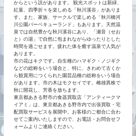
からという説があります。 観光スポットは新緑、
紅葉、四季折々を楽しめる「秋川溪谷」がありま
す。また、家族、サークルで楽しめる「秋川橋河
川公園バーベキューランド」もあります。天然温
泉では自然豊かな秋川溪谷にあり、「瀬音（せお
と）の湯」で自然に包まれながらゆったりとした
時間を過ごせます。疲れた体を癒す温泉で人気が
あります。
市の花はキクです。自生種のハマギク・ノジギク
などの総称をいう場合と、特に、きわめて古くか
ら観賞用につくられた園芸品種の総称をいう場合
があります。市の木はモクセイです。雌雄異株で
秋に開花し、芳香を放ちます。
東京都あきる野市
の食器買取店「アンティークマ
イアミ」は、
東京都あきる野市
内で出張買取・宅
配買取サービスを展開中。お客様のご都合に合わ
せてご案内いたしますので、お電話・お問合せフ
ォームよりご連絡ください。