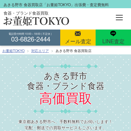
コ
あきる野市 食器買取店「お董姫TOKYO」出張費・査定費無料
ン
食器・ブランド食器買取
テ
ン
ツ
電話受付時間 10:00～18:00 ( 不定休 )
03-6826-2444
へ
メール査定
LINE査定
ス
お董姫TOKYO
対応エリア
あきる野市 食器買取店
キ
ッ
プ
あきる野市
食器・ブランド食器
高価買取
東京都あきる野市へ、手数料無料でお伺いします！
宅配・郵送での買取サービスもございます。