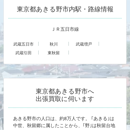
菅生
瀬戸岡
高尾
東京都あきる野市
内駅・路線情報
舘谷
舘谷台
戸倉
留原
二宮
二宮東
野辺
原小宮
引田
ＪＲ五日市線
平沢
平沢西
平沢東
武蔵五日市
秋川
武蔵増戸
深沢
渕上
山田
武蔵引田
東秋留
養沢
横沢
東京都あきる野市
へ
出張買取に伺います
あきる野市の人口は、約8万人です。 ｢あきる｣は
中世、秋留郷に属したことから、｢野｣は秋留台地