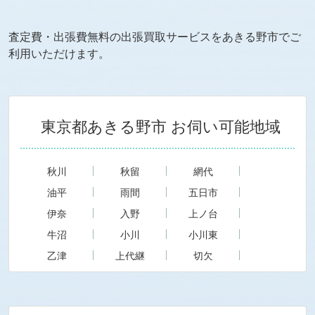
査定費・出張費無料の出張買取サービスを
あきる野市
でご
利用いただけます。
東京都あきる野市
お伺い可能地域
秋川
秋留
網代
油平
雨間
五日市
伊奈
入野
上ノ台
牛沼
小川
小川東
乙津
上代継
切欠
草花
小中野
小峰台
小和田
三内
下代継