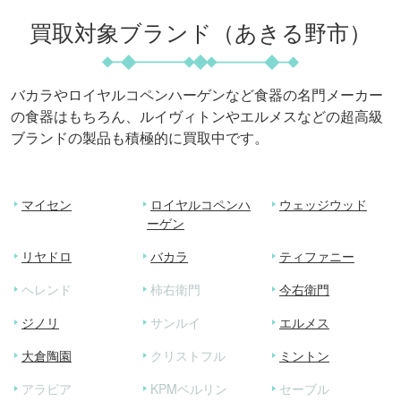
買取対象ブランド（あきる野市）
バカラやロイヤルコペンハーゲンなど食器の名門メーカー
の食器はもちろん、
ルイヴィトンやエルメスなどの超高級
ブランドの製品も積極的に買取中です。
マイセン
ロイヤルコペンハ
ウェッジウッド
ーゲン
リヤドロ
バカラ
ティファニー
ヘレンド
柿右衛門
今右衛門
ジノリ
サンルイ
エルメス
大倉陶園
クリストフル
ミントン
アラビア
KPMベルリン
セーブル