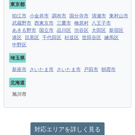
東京都
狛江市
小金井市
調布市
国分寺市
清瀬市
東村山市
武蔵野市
西東京市
三鷹市
檜原村
八王子市
あきる野市
国立市
品川区
渋谷区
大田区
新宿区
港区
目黒区
千代田区
杉並区
世田谷区
練馬区
中野区
埼玉県
新座市
さいたま市
さいたま市
戸田市
朝霞市
北海道
旭川市
対応エリアを詳しく見る