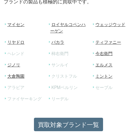
ブランドの製品も積極的に買取中です。
マイセン
ロイヤルコペンハ
ウェッジウッド
ーゲン
リヤドロ
バカラ
ティファニー
ヘレンド
柿右衛門
今右衛門
ジノリ
サンルイ
エルメス
大倉陶園
クリストフル
ミントン
アラビア
KPMベルリン
セーブル
ファイヤーキング
リーデル
買取対象ブランド一覧