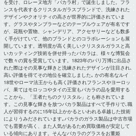
を受け、ロレーヌ地方「バカラ村」で誕生しました。フラ
ンスを代表するクリスタルガラスブランドで、洗練された
デザインやクオリティの高さが世界的に評価されていま
す。グラスやタンブラーなどのテーブルウェアが有名です
が、花瓶や置物、シャンデリア、アクセサリーなども数多
く手がけていて、他のブランドとのコラボレーションも展
開しています。透明度が高く美しいクリスタルガラスと高
いカッティング技術を併せ持ったバカラは、様々な博覧会
で数々の賞を受賞しています。1823年のパリ万博に出品さ
れた際はその見事な輝きと洗練されたデザインが注目され､
高い評価を得てその地位を確立しました｡ かの有名なルイ
18世やローマ法王からも高く評価されフランスやヨーロッ
パ、果てはモロッコやタイの王室もバカラの品を愛用する
ことから、「王者たちのクリスタル」とも称されていま
す。この見事な輝きを放つバカラ製品はすべて手作りで､職
人が習得するのに15年以上かかるといわれる卓越した技術
によりうみだされています｡バカラのガラス製品は中古市場
でも需要が高く、また人気があるため買取価格が安定して
いる傾向にあります。そんなバカラのグラスをお董姫