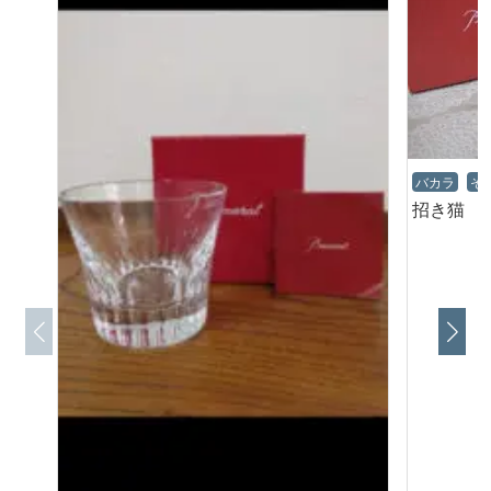
バカラ
そ
招き猫