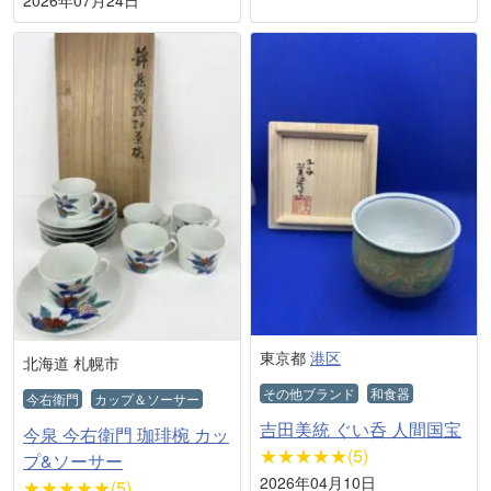
2026年07月24日
東京都
港区
北海道 札幌市
その他ブランド
和食器
今右衛門
カップ＆ソーサー
吉田美統 ぐい呑 人間国宝
今泉 今右衛門 珈琲椀 カッ
★★★★★(5)
プ&ソーサー
2026年04月10日
★★★★★(5)