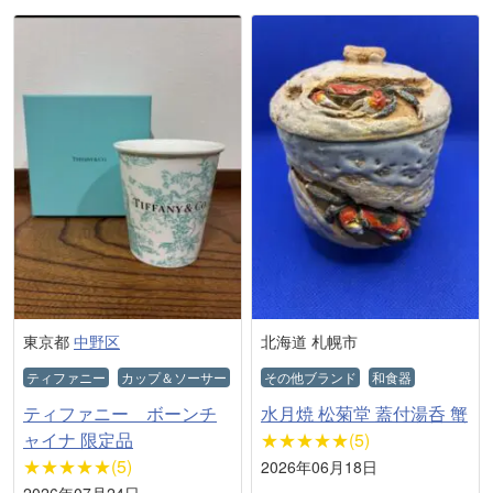
東京都
中野区
北海道 札幌市
ティファニー
カップ＆ソーサー
その他ブランド
和食器
ティファニー ボーンチ
水月焼 松菊堂 蓋付湯呑 蟹
ャイナ 限定品
★★★★★(5)
★★★★★(5)
2026年06月18日