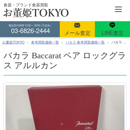
コ
食器・ブランド食器買取
ン
テ
ン
電話受付時間 10:00～18:00 ( 不定休 )
03-6826-2444
ツ
メール査定
LINE査定
へ
お董姫TOKYO
参考買取価格一覧
バカラ 参考買取価格一覧
バカラ Baccarat ペア ロックグラス アルルカン
ス
キ
バカラ Baccarat ペア ロックグラ
ッ
ス アルルカン
プ