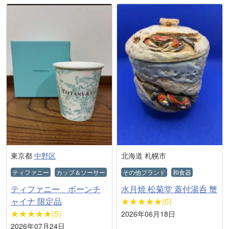
東京都
中野区
北海道 札幌市
ティファニー
カップ＆ソーサー
その他ブランド
和食器
ティファニー ボーンチ
水月焼 松菊堂 蓋付湯呑 蟹
ャイナ 限定品
★★★★★(5)
★★★★★(5)
2026年06月18日
2026年07月24日