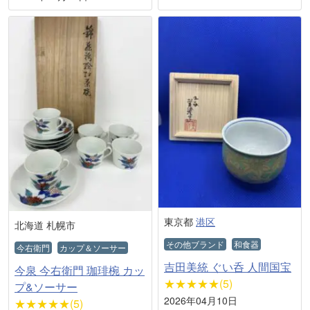
東京都
港区
北海道 札幌市
その他ブランド
和食器
今右衛門
カップ＆ソーサー
吉田美統 ぐい呑 人間国宝
今泉 今右衛門 珈琲椀 カッ
★★★★★(5)
プ&ソーサー
2026年04月10日
★★★★★(5)