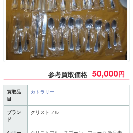
50,000
円
参考買取価格
買取品
カトラリー
目
ブラン
クリストフル
ド
シリー
クリストフル スプーン フォーク 新品未