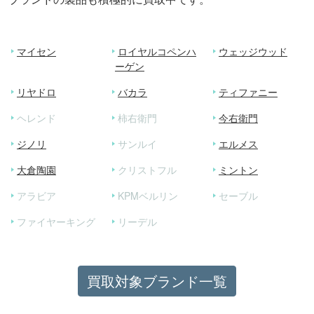
マイセン
ロイヤルコペンハ
ウェッジウッド
ーゲン
リヤドロ
バカラ
ティファニー
ヘレンド
柿右衛門
今右衛門
ジノリ
サンルイ
エルメス
大倉陶園
クリストフル
ミントン
アラビア
KPMベルリン
セーブル
ファイヤーキング
リーデル
買取対象ブランド一覧