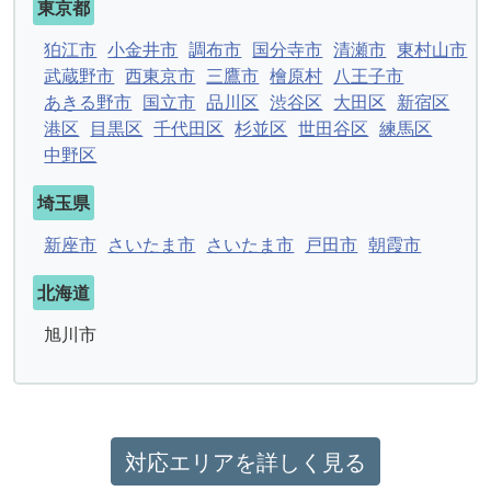
東京都
狛江市
小金井市
調布市
国分寺市
清瀬市
東村山市
武蔵野市
西東京市
三鷹市
檜原村
八王子市
あきる野市
国立市
品川区
渋谷区
大田区
新宿区
港区
目黒区
千代田区
杉並区
世田谷区
練馬区
中野区
埼玉県
新座市
さいたま市
さいたま市
戸田市
朝霞市
北海道
旭川市
対応エリアを詳しく見る