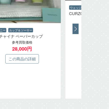
ウェッジウッド
カップ＆ソ
CURZON カーゾン
参考買取
5,00
ニー
カップ＆ソーサー
この商品
チャイナ ペーパーカップ
参考買取価格
28,000円
この商品の詳細