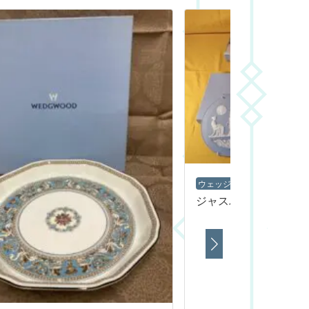
ウェッジウッド
プレート（
ジャスパー イヤープ
参考買取
16,00
この商品