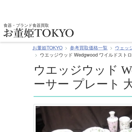
コ
ン
テ
ン
食器・ブランド食器買取
ツ
へ
ス
お董姫TOKYO
参考買取価格一覧
ウェッ
キ
ウエッジウッド Wedgwood ワイルドスト
ッ
プ
ウエッジウッド W
ーサー プレート 