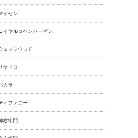
マイセン
ロイヤルコペンハーゲン
ウェッジウッド
リヤドロ
バカラ
ティファニー
柿右衛門