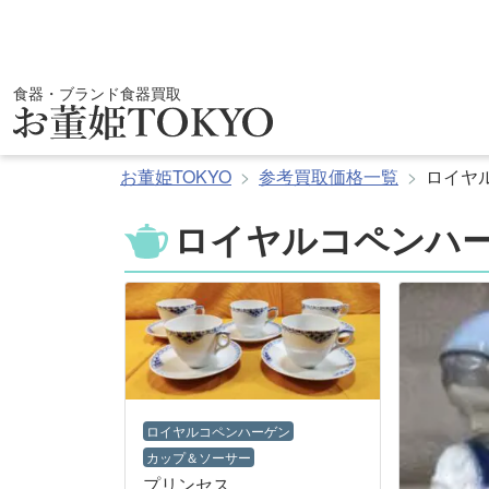
コ
ン
テ
ン
食器・ブランド食器買取
ツ
へ
ス
お董姫TOKYO
参考買取価格一覧
ロイヤ
キ
ッ
ロイヤルコペンハー
プ
ロイヤルコペンハーゲン
カップ＆ソーサー
プリンセス