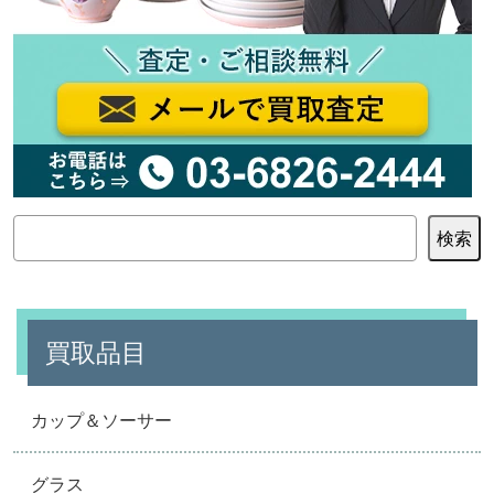
検
検索
索
買取品目
カップ＆ソーサー
グラス