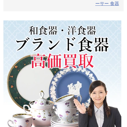
シ
ーサー 食器
ョ
ン