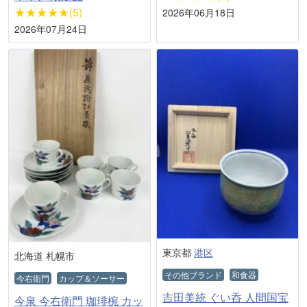
★★★★★(5)
2026年06月18日
2026年07月24日
東京都
港区
北海道 札幌市
その他ブランド
和食器
今右衛門
カップ＆ソーサー
吉田美統 ぐい呑 人間国宝
今泉 今右衛門 珈琲椀 カッ