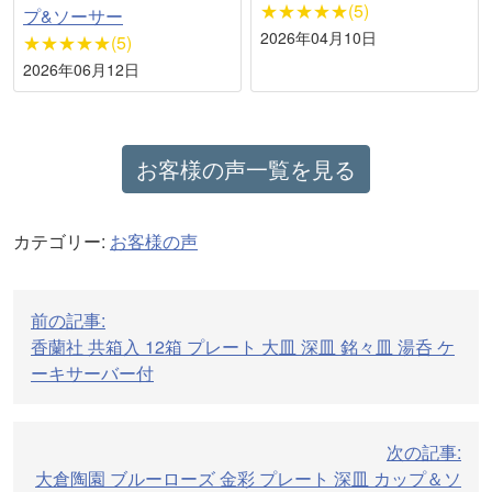
★★★★★(5)
プ&ソーサー
2026年04月10日
★★★★★(5)
2026年06月12日
お客様の声一覧を見る
カテゴリー:
お客様の声
投
前の記事:
稿
香蘭社 共箱入 12箱 プレート 大皿 深皿 銘々皿 湯呑 ケ
ナ
ーキサーバー付
ビ
ゲ
次の記事:
ー
大倉陶園 ブルーローズ 金彩 プレート 深皿 カップ＆ソ