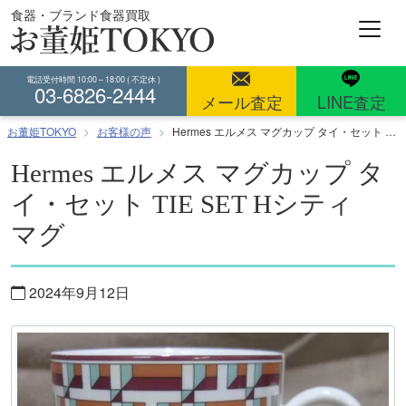
コ
食器・ブランド食器買取
ン
テ
ン
電話受付時間 10:00～18:00 ( 不定休 )
03-6826-2444
ツ
メール査定
LINE査定
へ
お董姫TOKYO
お客様の声
Hermes エルメス マグカップ タイ・セット TIE SET Hシティ マグ
ス
キ
Hermes エルメス マグカップ タ
ッ
イ・セット TIE SET Hシティ
プ
マグ
2024年9月12日