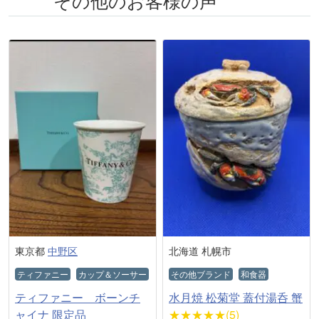
その他のお客様の声
東京都
中野区
北海道 札幌市
ティファニー
カップ＆ソーサー
その他ブランド
和食器
ティファニー ボーンチ
水月焼 松菊堂 蓋付湯呑 蟹
ャイナ 限定品
★★★★★(5)