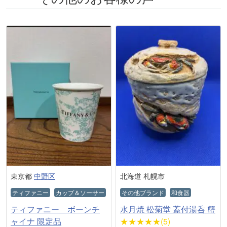
東京都
中野区
北海道 札幌市
ティファニー
カップ＆ソーサー
その他ブランド
和食器
ティファニー ボーンチ
水月焼 松菊堂 蓋付湯呑 蟹
ャイナ 限定品
★★★★★(5)