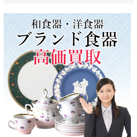
シ
ョ
ン