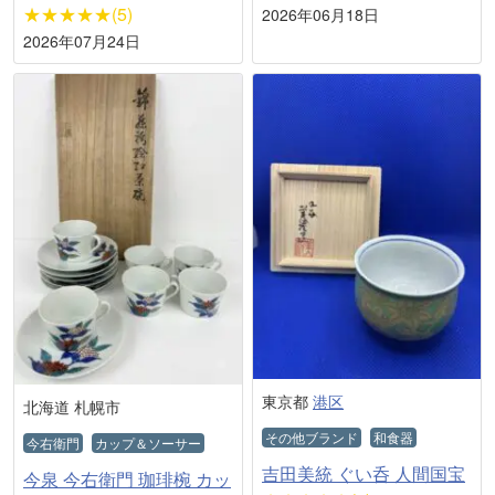
★★★★★(5)
2026年06月18日
2026年07月24日
東京都
港区
北海道 札幌市
その他ブランド
和食器
今右衛門
カップ＆ソーサー
吉田美統 ぐい呑 人間国宝
今泉 今右衛門 珈琲椀 カッ