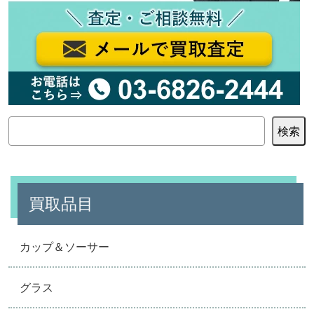
検
検索
索
買取品目
カップ＆ソーサー
グラス