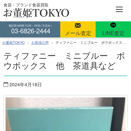
コ
食器・ブランド食器買取
ン
テ
ン
電話受付時間 10:00～18:00 ( 不定休 )
03-6826-2444
ツ
メール査定
LINE査定
へ
お董姫TOKYO
お客様の声
ティファニー ミニブルー ボウボックス 他 茶道具など
ス
キ
ティファニー ミニブルー ボ
ッ
ウボックス 他 茶道具など
プ
2024年4月18日